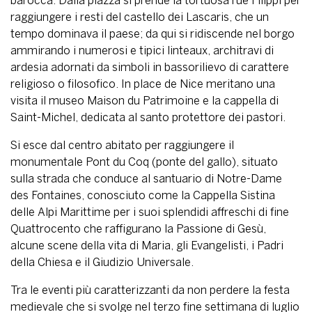
barocca. Dalla piazza si prende la tortuosa rue Filippi per
raggiungere i resti del castello dei Lascaris, che un
tempo dominava il paese; da qui si ridiscende nel borgo
ammirando i numerosi e tipici linteaux, architravi di
ardesia adornati da simboli in bassorilievo di carattere
religioso o filosofico. In place de Nice meritano una
visita il museo Maison du Patrimoine e la cappella di
Saint-Michel, dedicata al santo protettore dei pastori.
Si esce dal centro abitato per raggiungere il
monumentale Pont du Coq (ponte del gallo), situato
sulla strada che conduce al santuario di Notre-Dame
des Fontaines, conosciuto come la Cappella Sistina
delle Alpi Marittime per i suoi splendidi affreschi di fine
Quattrocento che raffigurano la Passione di Gesù,
alcune scene della vita di Maria, gli Evangelisti, i Padri
della Chiesa e il Giudizio Universale.
Tra le eventi più caratterizzanti da non perdere la festa
medievale che si svolge nel terzo fine settimana di luglio