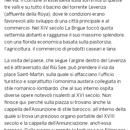
Nervia. Il comune si estendeva sulla sommità di queste
tre valli e su tutto il bacino del torrente Levenza
(affluente della Roya), dove le condizioni erano
favorevoli allo sviluppo di una città principale e al
commercio. Nel XIV secolo La Brigue toccò quota
settemila abitanti e raggiunse il suo massimo splendore,
con una florida economica basata sulla pastorizia,
l’agricoltura, il commercio di prodotti caseari e lana.
La visita del paese, che segue l’argine destro del Levenza
ed è attraversato dal Riù See, può prendere il via da
place Saint-Martin, sulla quale si affacciano l’ufficio
turistico e soprattutto l’omonima austera collegiata in
stile romanico-lombardo, che al suo interno ospita
diverse opere notevoli risalenti al XVI secolo. Non
finisce qui, perché sulla piazza si trovano anche la
cappella dell’Assunzione di stile barocco, all’interno della
quale si trova un prezioso organo portatile del XVIII
secolo e la cappella dell’Annunciazione, anch’essa