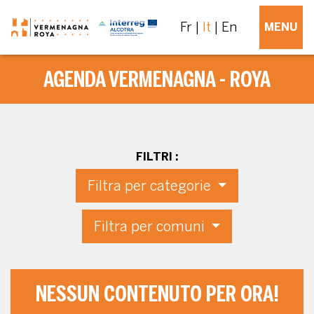
Fr
It
En
MENU
AGENDA VERMENAGNA - ROYA
FILTRI :
Filtra per categorie
Filtra per comuni
NESSUN CONTENUTO PER ORA!