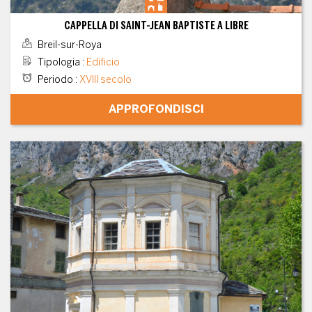
CAPPELLA DI SAINT-JEAN BAPTISTE A LIBRE
Breil-sur-Roya
Tipologia
:
Edificio
Periodo
:
XVIII secolo
APPROFONDISCI