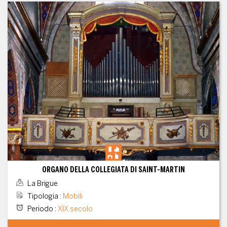
ORGANO DELLA COLLEGIATA DI SAINT-MARTIN
La Brigue
Tipologia
:
Mobili
Periodo
:
XIX secolo