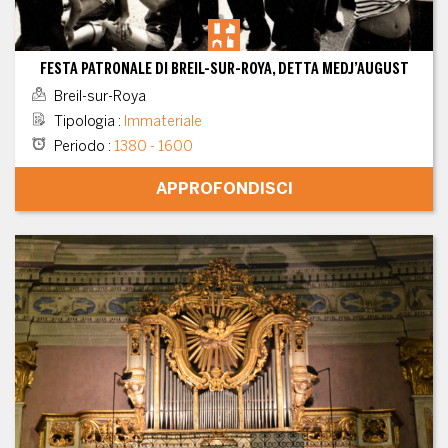
FESTA PATRONALE DI BREIL-SUR-ROYA, DETTA MEDJ’AUGUST
Breil-sur-Roya
Tipologia
:
Immateriale
Periodo
:
1380 - 1600
APPROFONDISCI