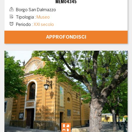
MEMO4345
Borgo San Dalmazzo
Tipologia
:
Museo
Periodo
:
XXI secolo
APPROFONDISCI