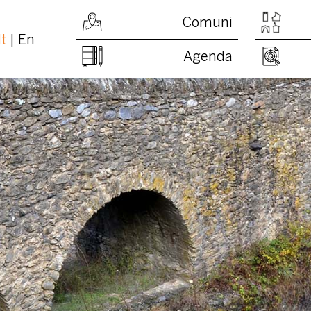
Comuni
It
En
Agenda