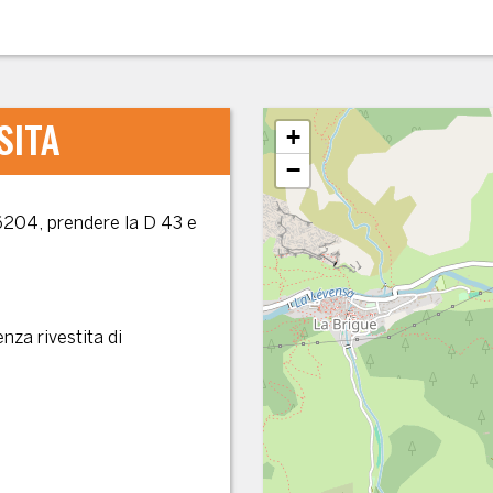
SITA
+
−
6204, prendere la D 43 e
nza rivestita di