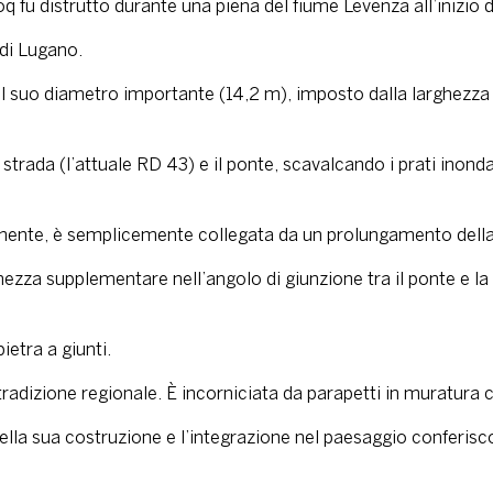
q fu distrutto durante una piena del fiume Levenza all’inizio d
 di Lugano.
Il suo diametro importante (14,2 m), imposto dalla larghezza d
strada (l’attuale RD 43) e il ponte, scavalcando i prati inond
ocemente, è semplicemente collegata da un prolungamento della 
zza supplementare nell’angolo di giunzione tra il ponte e la r
ietra a giunti.
 tradizione regionale. È incorniciata da parapetti in muratura
 della sua costruzione e l’integrazione nel paesaggio conferisc