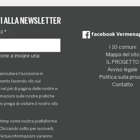
TI ALLA NEWSLETTER
il
*
:
facebook Vermena
I 10 comuni
Mappa del sito
one a inviare una
IL PROGETTO
Avviso legale
annullare l'iscrizione in
Politica sulla priv
ento facendo clic sul
Contatto
nel piè di pagina delle nostre e-
rmazioni sulle nostre pratiche
si prega di visitare il nostro sito
himp come nostra piattaforma
Cliccando sotto per iscriverti,
 le tue informazioni saranno