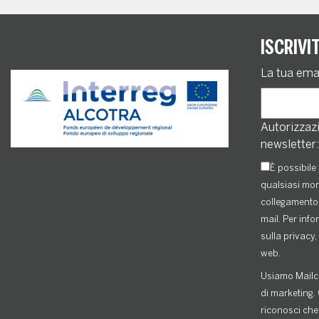
ISCRIVI
La tua ema
Autorizzazi
newsletter:
È possibile 
qualsiasi mom
collegamento 
mail. Per info
sulla privacy, 
web.
Usiamo Mailc
di marketing. 
riconosci che