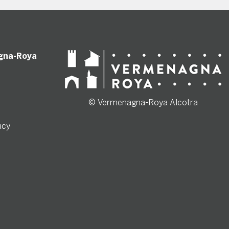
gna-Roya
© Vermenagna-Roya Alcotra
acy