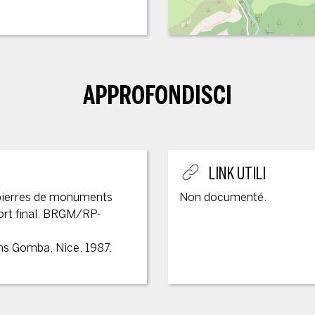
APPROFONDISCI
LINK UTILI
 pierres de monuments
Non documenté.
ort final. BRGM/RP-
ions Gomba, Nice, 1987.