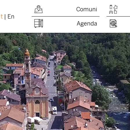
Comuni
It
En
Agenda