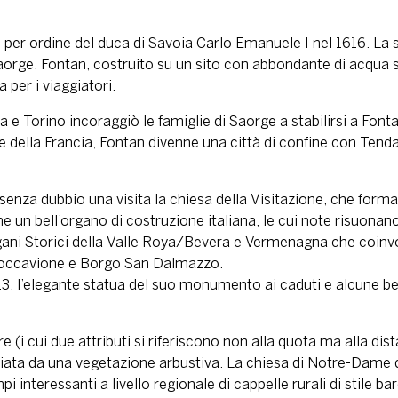
 per ordine del duca di Savoia Carlo Emanuele I nel 1616. La st
 Saorge. Fontan, costruito su un sito con abbondante di acqua s
a per i viaggiatori.
 e Torino incoraggiò le famiglie di Saorge a stabilirsi a Fontan 
e della Francia, Fontan divenne una città di confine con Tenda
senza dubbio una visita la chiesa della Visitazione, che form
he un bell’organo di costruzione italiana, le cui note risuona
gani Storici della Valle Roya/Bevera e Vermenagna che coinvol
Roccavione e Borgo San Dalmazzo.
13, l’elegante statua del suo monumento ai caduti e alcune bel
e (i cui due attributi si riferiscono non alla quota ma alla di
giata da una vegetazione arbustiva. La chiesa di Notre-Dame d
nteressanti a livello regionale di cappelle rurali di stile ba