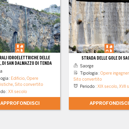
RALI IDROELETTRICHE DELLE
STRADA DELLE GOLE DI SA
, DI SAN DALMAZZO DI TENDA
Saorge
a
Tipologia
:
Opere ingegner
logia
:
Edificio
,
Opere
Sito convertito
istiche
,
Sito convertito
Periodo
:
XIX secolo
,
XVII 
odo
:
XX secolo
APPROFONDISCI
APPROFONDISCI