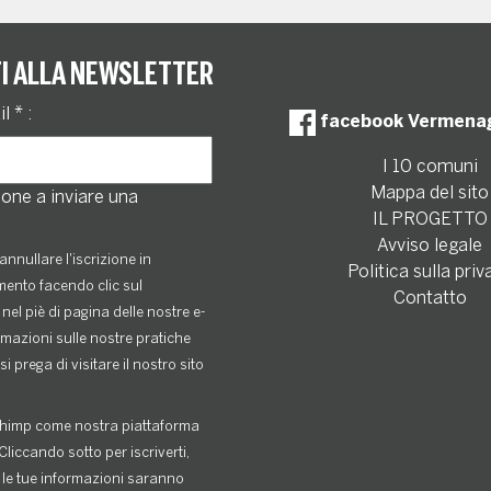
TI ALLA NEWSLETTER
il
*
:
facebook Vermena
I 10 comuni
Mappa del sito
one a inviare una
IL PROGETTO
Avviso legale
annullare l'iscrizione in
Politica sulla priv
ento facendo clic sul
Contatto
nel piè di pagina delle nostre e-
rmazioni sulle nostre pratiche
si prega di visitare il nostro sito
himp come nostra piattaforma
Cliccando sotto per iscriverti,
 le tue informazioni saranno