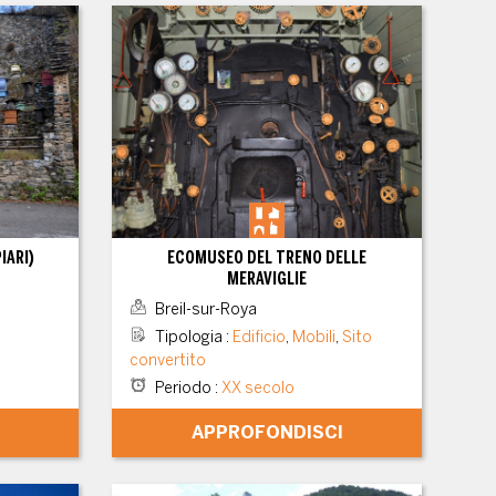
IARI)
ECOMUSEO DEL TRENO DELLE
MERAVIGLIE
Breil-sur-Roya
Tipologia
:
Edificio
,
Mobili
,
Sito
convertito
Periodo
:
XX secolo
APPROFONDISCI