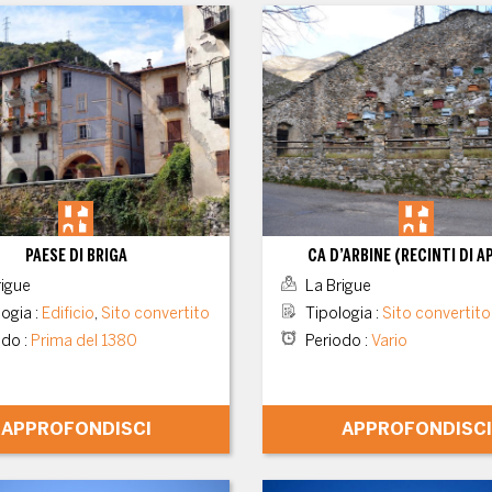
PAESE DI BRIGA
CA D’ARBINE (RECINTI DI AP
igue
La Brigue
logia
:
Edificio
,
Sito convertito
Tipologia
:
Sito convertito
odo
:
Prima del 1380
Periodo
:
Vario
APPROFONDISCI
APPROFONDISCI