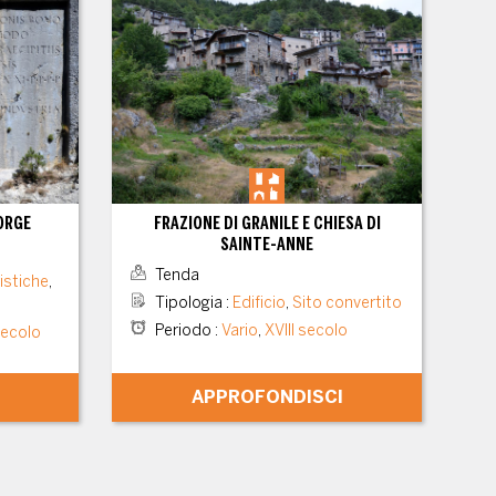
ORGE
FRAZIONE DI GRANILE E CHIESA DI
SAINTE-ANNE
Tenda
istiche
,
Tipologia
:
Edificio
,
Sito convertito
Periodo
:
Vario
,
XVIII secolo
secolo
APPROFONDISCI