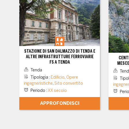
STAZIONE DI SAN DALMAZZO DI TENDA E
ALTRE INFRASTRUTTURE FERROVIARIE
CENT
FS A TENDA
MESCE
Tenda
Tend
Tipologia
:
Edificio
,
Opere
Tipo
ingegneristiche
,
Sito convertito
ingegner
Periodo
:
XX secolo
Peri
APPROFONDISCI