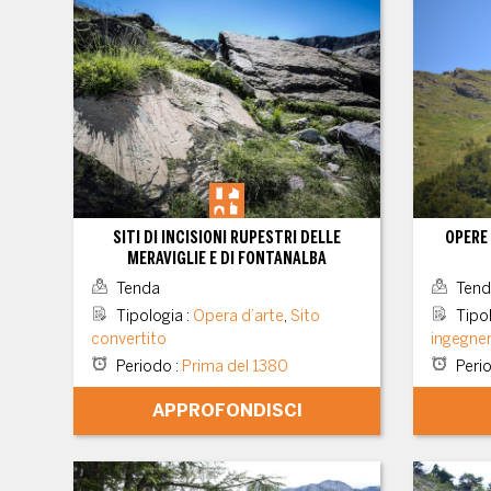
SITI DI INCISIONI RUPESTRI DELLE
OPERE 
MERAVIGLIE E DI FONTANALBA
Tenda
Tend
Tipologia
:
Opera d’arte
,
Sito
Tipo
convertito
ingegner
Periodo
:
Prima del 1380
Peri
APPROFONDISCI