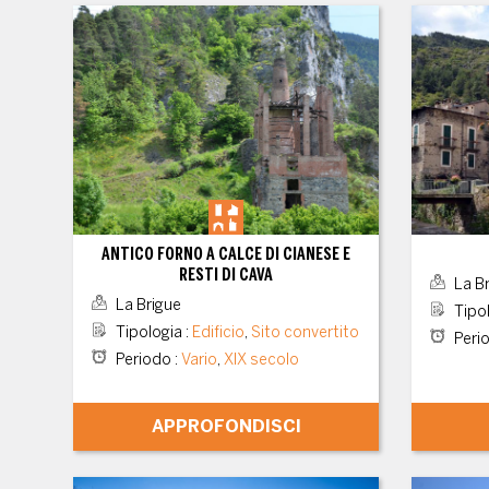
ANTICO FORNO A CALCE DI CIANESE E
RESTI DI CAVA
La Br
La Brigue
Tipo
Tipologia
:
Edificio
,
Sito convertito
Peri
Periodo
:
Vario
,
XIX secolo
APPROFONDISCI