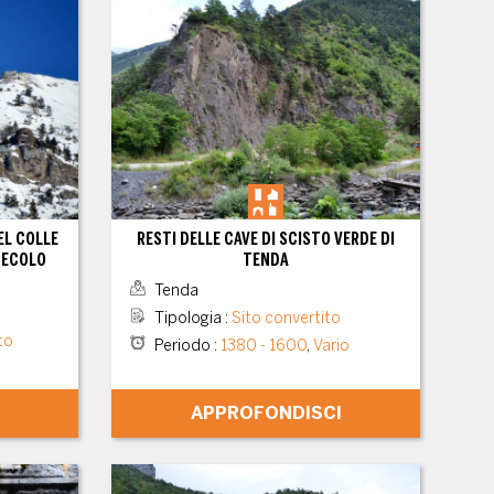
EL COLLE
RESTI DELLE CAVE DI SCISTO VERDE DI
 SECOLO
TENDA
Tenda
Tipologia
:
Sito convertito
to
Periodo
:
1380 - 1600
,
Vario
APPROFONDISCI