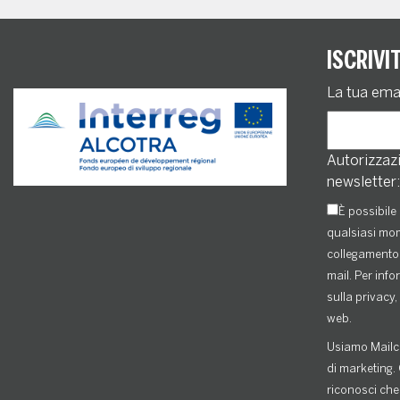
ISCRIVI
La tua ema
Autorizzazi
newsletter:
È possibile 
qualsiasi mom
collegamento 
mail. Per info
sulla privacy, 
web.
Usiamo Mailc
di marketing. 
riconosci che