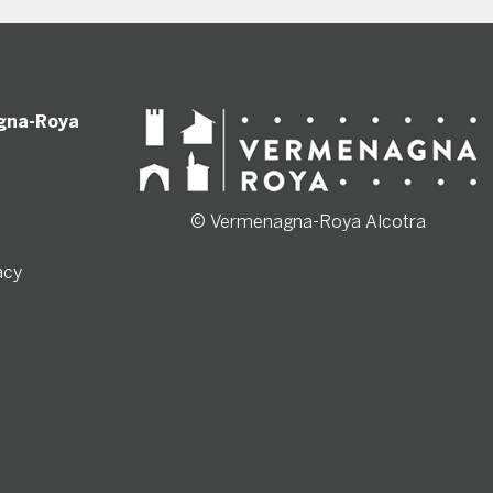
gna-Roya
© Vermenagna-Roya Alcotra
acy