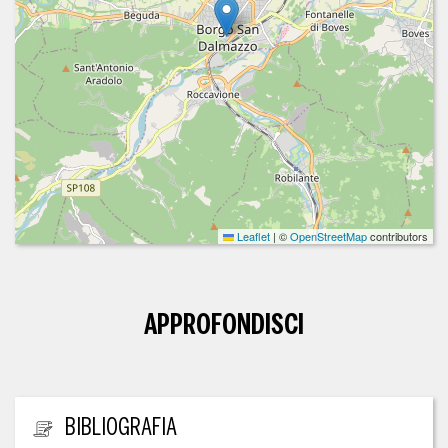
Leaflet
|
©
OpenStreetMap
contributors
APPROFONDISCI
ULTERIORI INFORMAZIONI
BIBLIOGRAFIA