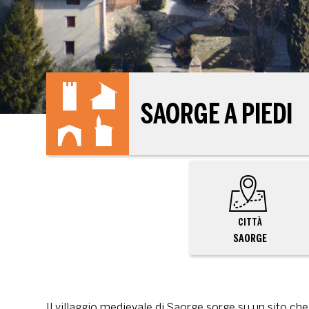
SAORGE A PIEDI
CITTÀ
SAORGE
Il villaggio medievale di Saorge sorge su un sito c