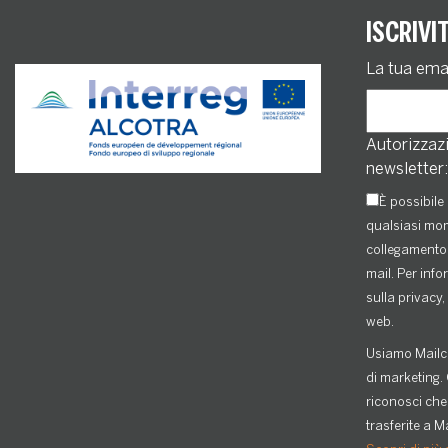
ISCRIVI
La tua ema
Autorizzazi
newsletter:
È possibile 
qualsiasi mom
collegamento 
mail. Per info
sulla privacy, 
web.
Usiamo Mailc
di marketing. 
riconosci che
trasferite a M