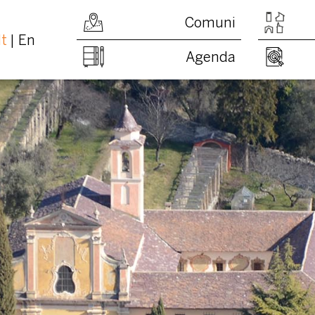
Comuni
It
En
Agenda