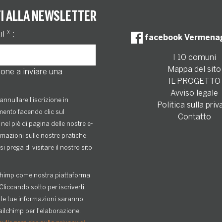
TI ALLA NEWSLETTER
il
*
:
facebook Vermena
I 10 comuni
Mappa del sito
one a inviare una
IL PROGETTO
Avviso legale
annullare l'iscrizione in
Politica sulla priv
ento facendo clic sul
Contatto
nel piè di pagina delle nostre e-
rmazioni sulle nostre pratiche
si prega di visitare il nostro sito
himp come nostra piattaforma
Cliccando sotto per iscriverti,
 le tue informazioni saranno
ailchimp per l'elaborazione.