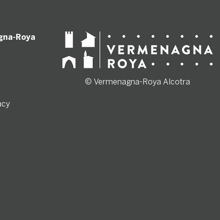
gna-Roya
© Vermenagna-Roya Alcotra
acy