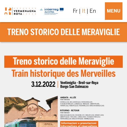
Fr
It
En
MENU
TRENO STORICO DELLE MERAVIGLIE