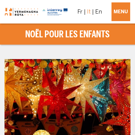
Fr
It
En
MENU
NOËL POUR LES ENFANTS