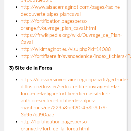
b40c91deb9f6
http://www.alsacemaginot.com/pages/racine-
decouverte-alpes-plancaval
http://fortification.pagesperso-
orange.fr/ouvrage_plan_caval.html
https://fr.wikipedia.org/wiki/Ouvrage_de_Plan-
Caval
http://wikimaginot.eu/visu.php?id=14088
http://fortiffsere.fr/avancedenice/index_fichiers
3) Site de la Forca
https://dossiersinventaire.regionpaca.fr/gertrude-
diffusion/dossier/redoute-dite-ouvrage-de-la-
forca-de-la-ligne-fortifiee-du-massif-de-l-
authion-secteur-fortifie-des-alpes-
maritimes/ee7229a8-c920-458f-8d79-
8c957cd90aae
http://fortification.pagesperso-
orange.fr/fort_de_la_forca.html