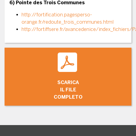
6) Pointe des Trois Communes
http://fortification.pagesperso-
orange.fr/redoute_trois_communes.html
http://fortiffsere.fr/avancedenice/index_fichiers/
SCARICA
IL FILE
COMPLETO