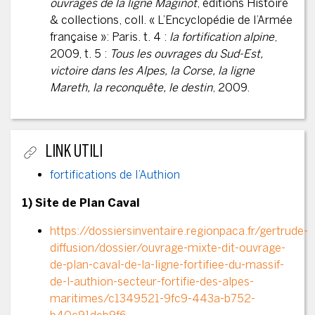
ouvrages de la ligne Maginot
, éditions Histoire
& collections, coll. « L’Encyclopédie de l’Armée
française »: Paris. t. 4 :
la fortification alpine
,
2009, t. 5 :
Tous les ouvrages du Sud-Est,
victoire dans les Alpes, la Corse, la ligne
Mareth, la reconquête, le destin
, 2009.
LINK UTILI
fortifications de l’Authion
1) Site de Plan Caval
https://dossiersinventaire.regionpaca.fr/gertrude-
diffusion/dossier/ouvrage-mixte-dit-ouvrage-
de-plan-caval-de-la-ligne-fortifiee-du-massif-
de-l-authion-secteur-fortifie-des-alpes-
maritimes/c1349521-9fc9-443a-b752-