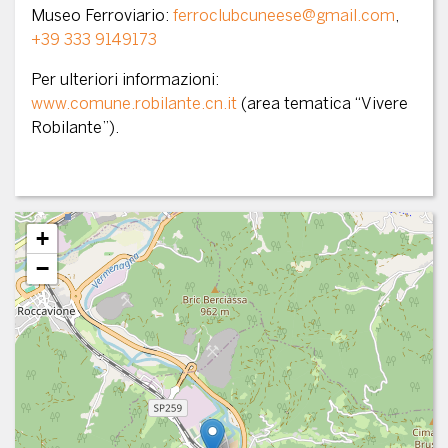
Museo Ferroviario:
ferroclubcuneese@gmail.com
,
+39 333 9149173
Per ulteriori informazioni:
www.comune.robilante.cn.it
(area tematica “Vivere
Robilante”).
+
−