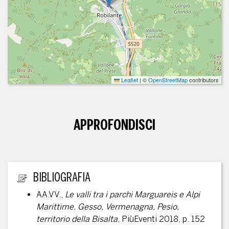
Leaflet
|
©
OpenStreetMap
contributors
APPROFONDISCI
ULTERIORI INFORMAZIONI
BIBLIOGRAFIA
AA.VV.,
Le valli tra i parchi Marguareis e Alpi
Marittime. Gesso, Vermenagna, Pesio,
territorio della Bisalta
, PiùEventi 2018, p. 152