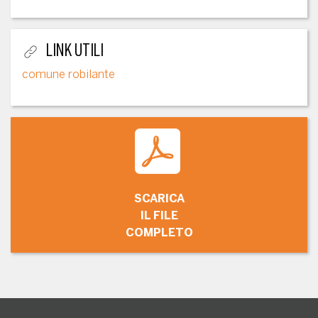
LINK UTILI
comune robilante
SCARICA
IL FILE
COMPLETO