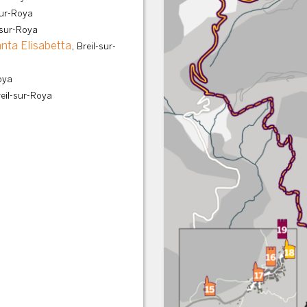
sur-Roya
-sur-Roya
anta Elisabetta
,
Breil-sur-
oya
eil-sur-Roya