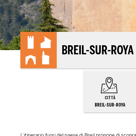
BREIL-SUR-ROYA 
CITTÀ
BREIL-SUR-ROYA
L’itinerario fuori del paese di Breil propone di scopr