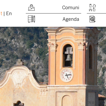
Comuni
It
En
Agenda