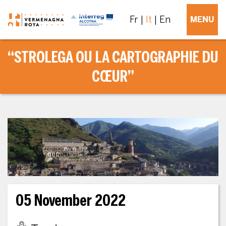
Fr
It
En
MENU
“STROLEGA OU LA CARTOGRAPHIE DU
CŒUR”
05 November 2022