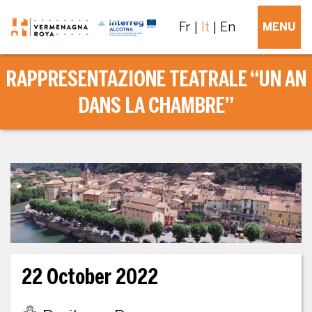
Fr
It
En
MENU
RAPPRESENTAZIONE TEATRALE “UN AN
DANS LA CHAMBRE”
22 October 2022