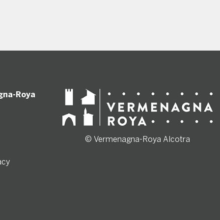
gna-Roya
© Vermenagna-Roya Alcotra
acy