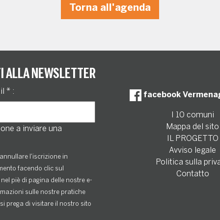
Torna all'agenda
TI ALLA NEWSLETTER
il
*
:
facebook Vermena
I 10 comuni
Mappa del sito
one a inviare una
IL PROGETTO
Avviso legale
annullare l'iscrizione in
Politica sulla priv
ento facendo clic sul
Contatto
nel piè di pagina delle nostre e-
rmazioni sulle nostre pratiche
si prega di visitare il nostro sito