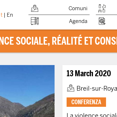
Comuni
It
En
Agenda
ENCE SOCIALE, RÉALITÉ ET CON
13 March 2020
Breil-sur-Roy
CONFERENZA
La violence socia