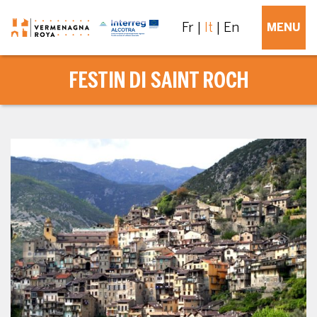
Fr
It
En
MENU
FESTIN DI SAINT ROCH