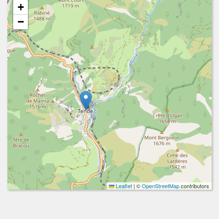
+
−
Leaflet
|
©
OpenStreetMap
contributors