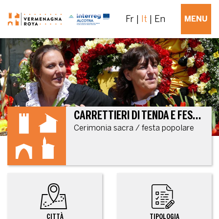
Fr
It
En
MENU
CARRETTIERI DI TENDA E FESTA DI SANT’ELIGIO
Cerimonia sacra / festa popolare
CITTÀ
TIPOLOGIA