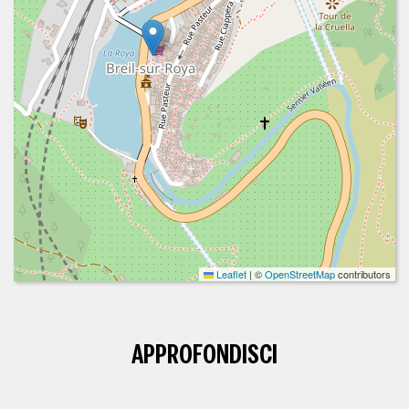
Leaflet
|
©
OpenStreetMap
contributors
APPROFONDISCI