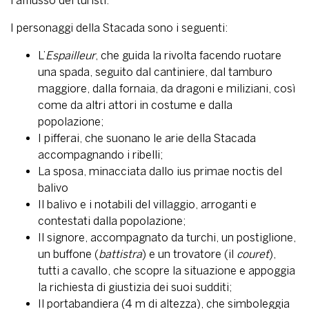
l’afflusso dei turisti.
I personaggi della Stacada sono i seguenti:
L’
Espailleur
, che guida la rivolta facendo ruotare
una spada, seguito dal cantiniere, dal tamburo
maggiore, dalla fornaia, da dragoni e miliziani, così
come da altri attori in costume e dalla
popolazione;
I pifferai, che suonano le arie della Stacada
accompagnando i ribelli;
La sposa, minacciata dallo ius primae noctis del
balivo
Il balivo e i notabili del villaggio, arroganti e
contestati dalla popolazione;
Il signore, accompagnato da turchi, un postiglione,
un buffone (
battistra
) e un trovatore (il
couret
),
tutti a cavallo, che scopre la situazione e appoggia
la richiesta di giustizia dei suoi sudditi;
Il portabandiera (4 m di altezza), che simboleggia