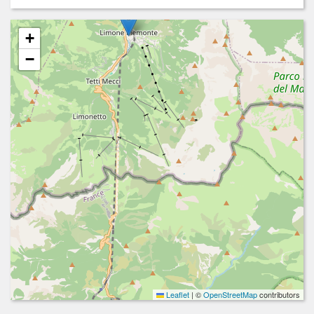
+
−
Leaflet
|
©
OpenStreetMap
contributors