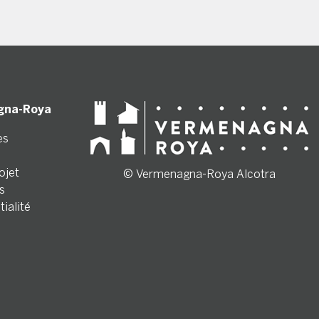
gna-Roya
es
ojet
© Vermenagna-Roya Alcotra
s
tialité