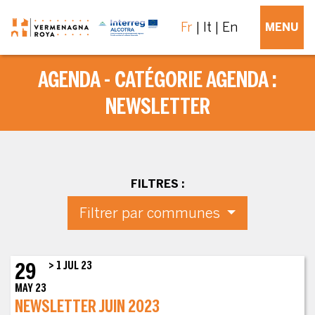
Fr
It
En
MENU
AGENDA - CATÉGORIE AGENDA :
NEWSLETTER
FILTRES :
Filtrer par communes
29
> 1 JUL 23
MAY 23
NEWSLETTER JUIN 2023