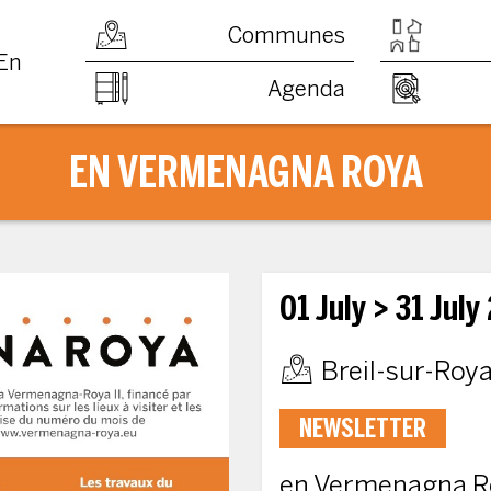
Communes
En
Agenda
EN VERMENAGNA ROYA
01 July
> 31 July
Breil-sur-Roy
NEWSLETTER
en Vermenagna R