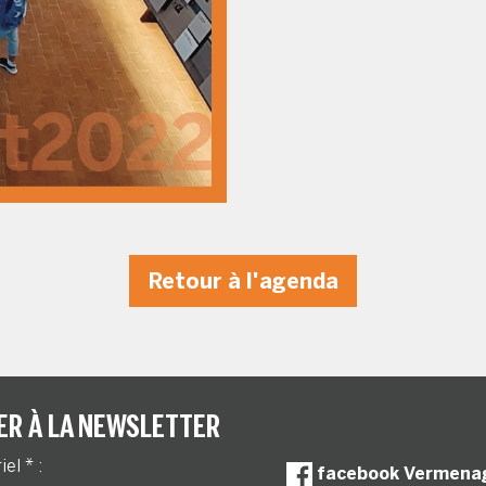
Retour à l'agenda
ER À LA NEWSLETTER
riel
*
:
facebook Vermena