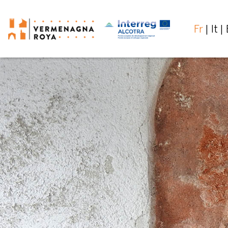
Fr
It