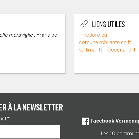
LIENS UTILES
elle meraviglie
, Primalpe,
limodoro.eu
comune.robilante.cn.it
vallimarittimeoccitane.it
ER À LA NEWSLETTER
riel
*
:
facebook Vermena
Les 10 commun