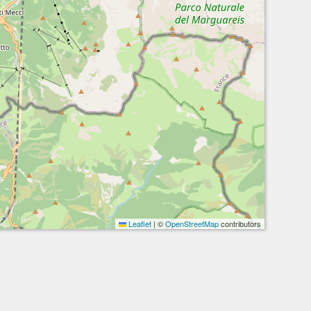
Leaflet
|
©
OpenStreetMap
contributors