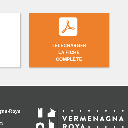
TÉLÉCHARGER
LA FICHE
COMPLÈTE
gna-Roya
es