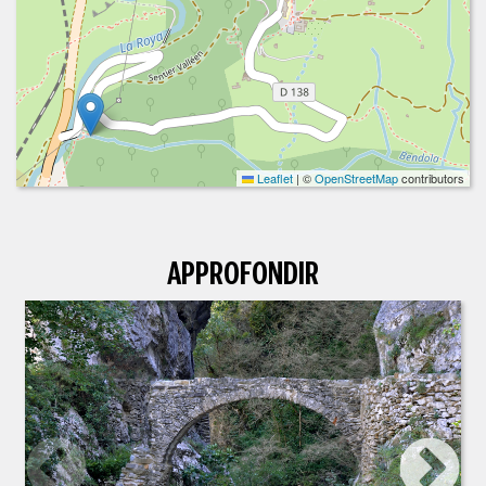
Leaflet
|
©
OpenStreetMap
contributors
APPROFONDIR