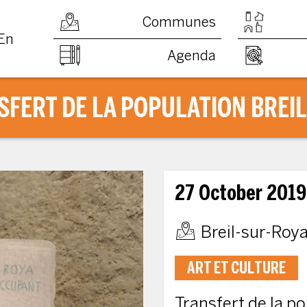
Communes
En
Agenda
FERT DE LA POPULATION BREI
27 October 2019
Breil-sur-Roy
ART ET CULTURE
Transfert de la po