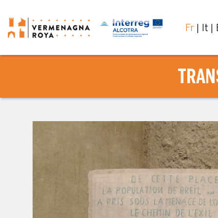
Fr
It
TRANS