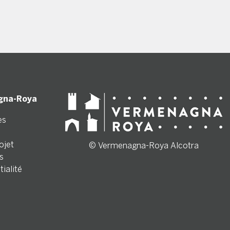
gna-Roya
es
ojet
© Vermenagna-Roya Alcotra
s
tialité