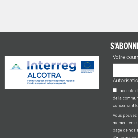
S'ABONN
Votre cour
Autorisatio
J'accepte d
de la commu
concernant l
Vous pouvez 
moment en cli
page de nos e
d'information