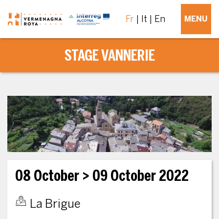
Fr
It
En
MENU
STAGE VANNERIE
08 October
> 09 October 2022
La Brigue