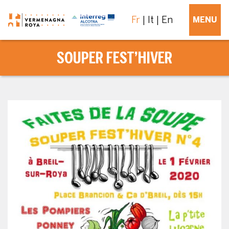
Fr
It
En
MENU
SOUPER FEST’HIVER