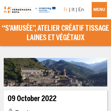
Fr
It
En
MENU
“S’AMUSÉE”, ATELIER CRÉATIF TISSAGE
LAINES ET VÉGÉTAUX
09 October 2022