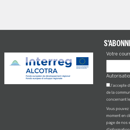
S'ABONN
Votre cour
Autorisatio
J'accepte d
de la commu
concernant l
Vous pouvez 
moment en cli
page de nos e
d'information