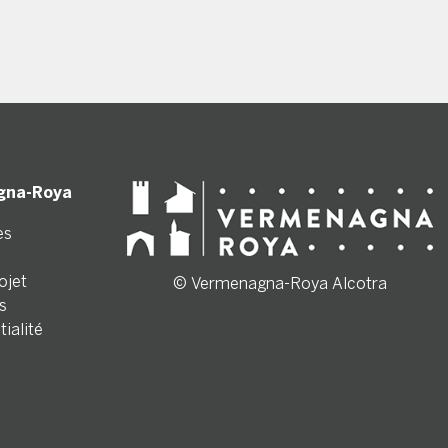
gna-Roya
es
ojet
© Vermenagna-Roya Alcotra
s
tialité