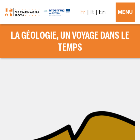
Fr
It
En
MENU
LA GÉOLOGIE, UN VOYAGE DANS LE
TEMPS