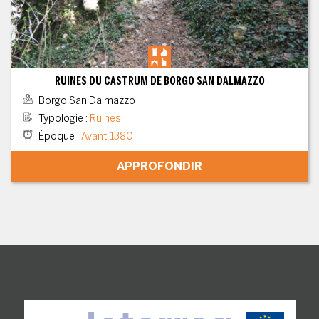
RUINES DU CASTRUM DE BORGO SAN DALMAZZO
Borgo San Dalmazzo
Typologie
:
Ruines
Époque
:
Avant 1380
APPROFONDIR