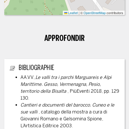
Leaflet
|
©
OpenStreetMap
contributors
APPROFONDIR
INFORMATIONS ANNEXES
BIBLIOGRAPHIE
AA.VV.,
Le valli tra i parchi Marguareis e Alpi
Marittime. Gesso, Vermenagna, Pesio,
territorio della Bisalta
, PiùEventi 2018, pp. 129
130.
Cantieri e documenti del barocco. Cuneo e le
sue valli
, catalogo della mostra a cura di
Giovanni Romano e Gelsomina Spione,
L’Artistica Editrice 2003.